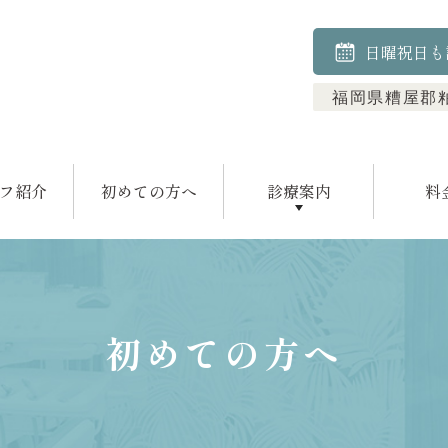
日曜祝日も
福岡県糟屋郡粕
フ紹介
初めての方へ
診療案内
料
むし歯治療
小児歯科
歯周病治療
予防歯科
矯正歯科
顎関節治療
ホワイトニング
初めての方へ