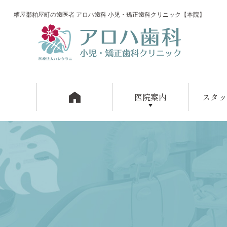
糟屋郡粕屋町の歯医者 アロハ歯科 小児・矯正歯科クリニック【本院】
医院案内
スタッ
アロハ歯科の特徴
院内紹介
設備紹介
アクセス