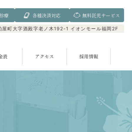
診療
各種決済対応
無料託児サービス
屋町大字酒殿字老ノ木192-1 イオンモール福岡2F
金表
アクセス
採用情報
インプラント
口腔外科
根管治療
入れ歯（義歯）
小児矯正
審美歯科
ガムピーリング
訪問診療