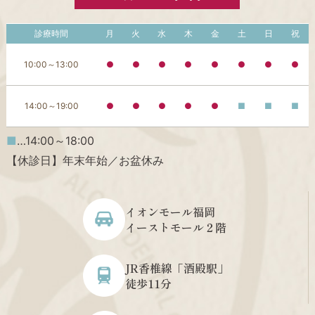
診療時間
月
火
水
木
金
土
日
祝
10:00～13:00
●
●
●
●
●
●
●
●
14:00～19:00
●
●
●
●
●
■
■
■
■
…14:00～18:00
【休診日】年末年始／お盆休み
イオンモール福岡
イーストモール２階
JR香椎線「酒殿駅」
徒歩11分