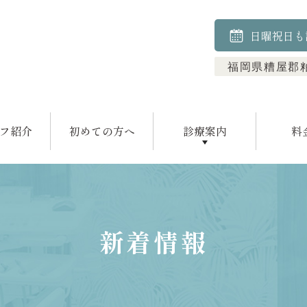
日曜祝日も
福岡県糟屋郡粕
フ紹介
初めての方へ
診療案内
料
むし歯治療
小児歯科
歯周病治療
予防歯科
矯正歯科
顎関節治療
ホワイトニング
新着情報