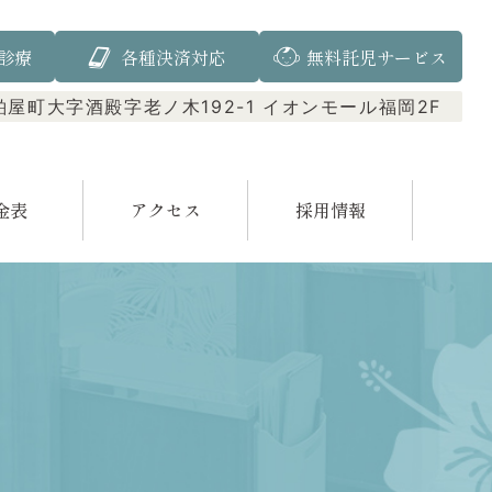
診療
各種決済対応
無料託児サービス
屋町大字酒殿字老ノ木192-1 イオンモール福岡2F
金表
アクセス
採用情報
インプラント
口腔外科
根管治療
入れ歯（義歯）
小児矯正
審美歯科
ガムピーリング
訪問診療