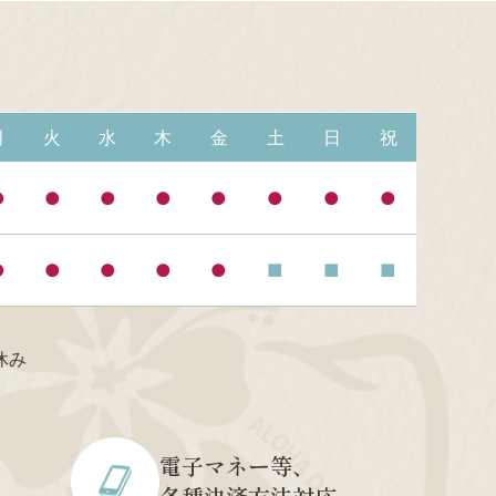
月
火
水
木
金
土
日
祝
●
●
●
●
●
●
●
●
●
●
●
●
●
■
■
■
休み
電子マネー等、