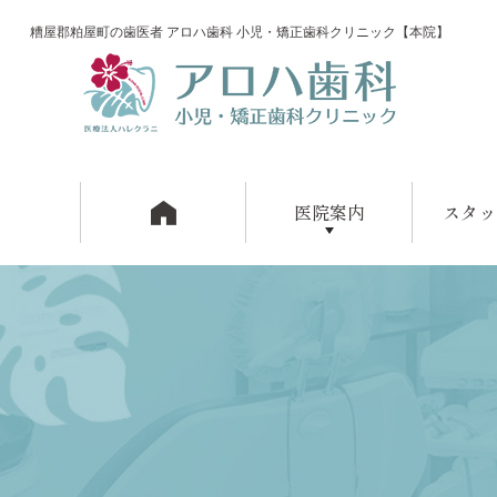
糟屋郡粕屋町の歯医者 アロハ歯科 小児・矯正歯科クリニック【本院】
医院案内
スタッ
アロハ歯科の特徴
院内紹介
設備紹介
アクセス